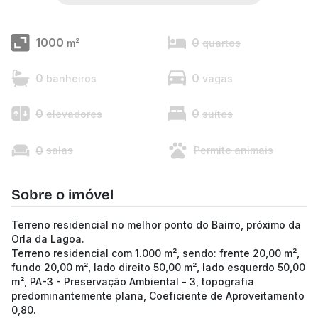
1000
0
m²
quartos
0
0
banheiros
vagas
0
0
elevadores
suítes
0
salas
Permite animais
Sobre o imóvel
Terreno residencial no melhor ponto do Bairro, próximo da
Orla da Lagoa.
Terreno residencial com 1.000 m², sendo: frente 20,00 m²,
fundo 20,00 m², lado direito 50,00 m², lado esquerdo 50,00
m², PA-3 - Preservação Ambiental - 3, topografia
predominantemente plana, Coeficiente de Aproveitamento
0,80.