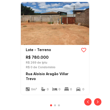
Lote - Terreno
R$ 780.000
R$ 269
de Iptu
R$ 0
de Condomínio
Rua Aloísio Aragão Villar
Trevo
0m²
0
0
0
0