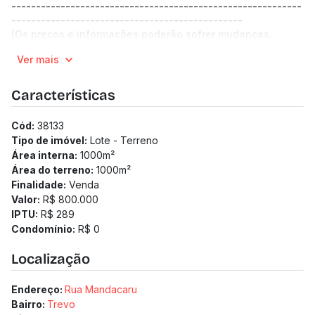
-----------------------------------------------------------
-----------------------------------------------
(Os preços e informações poderão sofrer mudanças.
Solicitamos a confirmação com nossa equipe).
Ver mais
Características
Cód:
38133
Tipo de imóvel:
Lote - Terreno
Área interna:
1000
m²
Área do terreno:
1000
m²
Finalidade:
Venda
Valor:
R$ 800.000
IPTU:
R$ 289
Condomínio:
R$ 0
Localização
Endereço:
Rua Mandacaru
Bairro:
Trevo