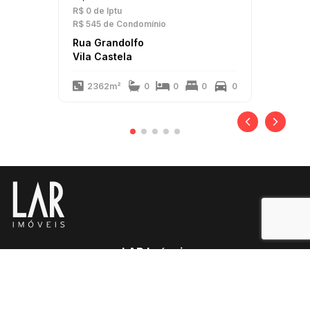
R$ 0
de Iptu
R$ 545
de Condomínio
Rua Grandolfo
Vila Castela
2362m²
0
0
0
0
LAR Imóveis
Copyright 2025
PJ-1341