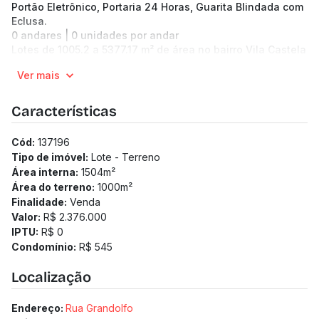
Portão Eletrônico, Portaria 24 Horas, Guarita Blindada com
Eclusa.
0 andares | 0 unidades por andar
Lotes de 1005.2 a 5377.17 m² de área no bairro Vila Castela
Pronto para morar
Ver mais
Medidor de água individualizado
Medidor de gás individualizado
Características
Cód:
137196
Tipo de imóvel:
Lote - Terreno
Área interna:
1504
m²
Área do terreno:
1000
m²
Finalidade:
Venda
Valor:
R$ 2.376.000
IPTU:
R$ 0
Condomínio:
R$ 545
Localização
Endereço:
Rua Grandolfo