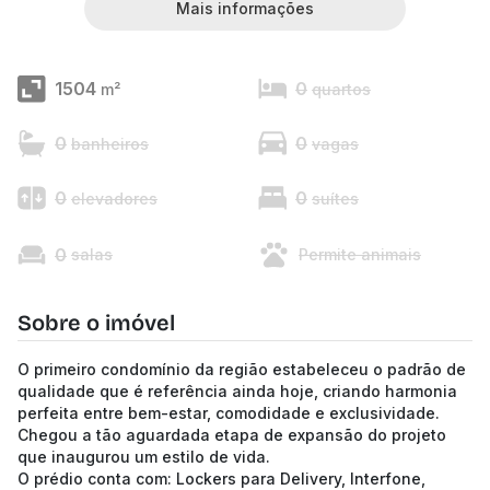
Mais informações
1504
0
m²
quartos
0
0
banheiros
vagas
0
0
elevadores
suítes
0
salas
Permite animais
Sobre o imóvel
O primeiro condomínio da região estabeleceu o padrão de
qualidade que é referência ainda hoje, criando harmonia
perfeita entre bem-estar, comodidade e exclusividade.
Chegou a tão aguardada etapa de expansão do projeto
que inaugurou um estilo de vida.
O prédio conta com: Lockers para Delivery, Interfone,