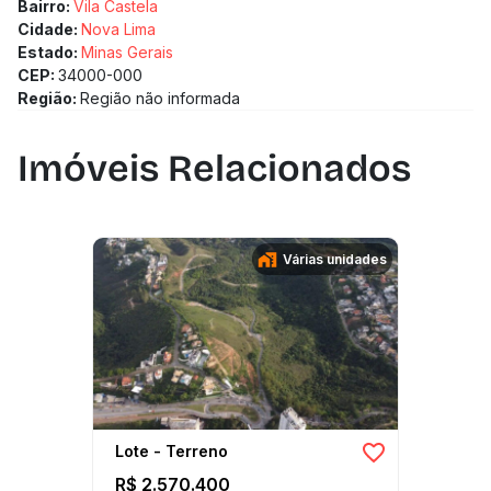
Bairro:
Vila Castela
Cidade:
Nova Lima
Estado:
Minas Gerais
CEP:
34000-000
Região:
Região não informada
Imóveis Relacionados
Várias unidades
Lote - Terreno
R$ 2.570.400