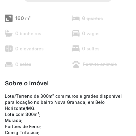
160
0
m²
quartos
0
0
banheiros
vagas
0
0
elevadores
suítes
0
salas
Permite animais
Sobre o imóvel
Lote/Terreno de 300m² com muros e grades disponível
para locação no bairro Nova Granada, em Belo
Horizonte/MG.
Lote com 300m²;
Murado;
Portões de Ferro;
Cemig Trifasico;