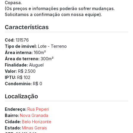
Copasa.
(Os preços e informações poderão sofrer mudanças.
Solicitamos a confirmação com nossa equipe).
Características
Cód:
131576
Tipo de imóvel:
Lote - Terreno
Área interna:
160
m²
Área do terreno:
300
m²
Finalidade:
Aluguel
Valor:
R$ 2.500
IPTU:
R$ 102
Condomínio:
R$ 0
Localização
Endereço:
Rua Peperi
Bairro:
Nova Granada
Cidade:
Belo Horizonte
Estado:
Minas Gerais