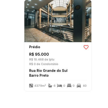
Ampla área comercial;
15 salas comerciais;
6 banheiros.
Agende uma visita e conheça este espaço que pode ser a so
Os preços e informações poderão sofrer alterações. Consul
Prédio
R$ 95.000
R$ 10.468
de Iptu
R$ 0
de Condomínio
Rua Rio Grande do Sul
Barro Preto
4379m²
6
0
0
40