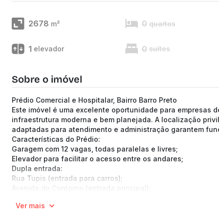
2678
0
m²
quartos
1
0
elevador
suítes
Sobre o imóvel
Prédio Comercial e Hospitalar, Bairro Barro Preto
Este imóvel é uma excelente oportunidade para empresas do
infraestrutura moderna e bem planejada. A localização privi
adaptadas para atendimento e administração garantem func
Características do Prédio:
Garagem com 12 vagas, todas paralelas e livres;
Elevador para facilitar o acesso entre os andares;
Dupla entrada:
Rua Tupis (entrada para carros);
Avenida do Contorno (entrada principal);
Acesso para PCD, garantindo inclusão e acessibilidade.
Ver mais
1º Pavimento:
Balcão de recepção;