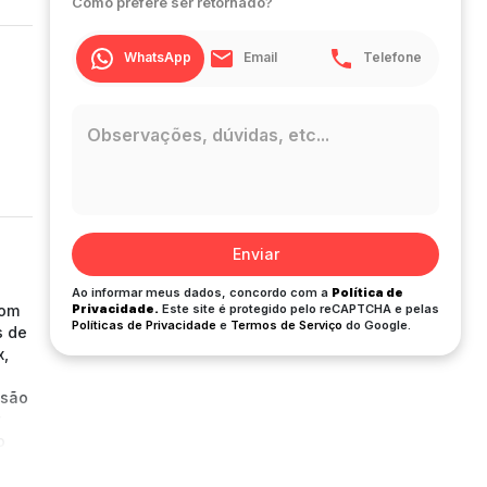
Como prefere ser retornado?
WhatsApp
Email
Telefone
Enviar
Ao informar meus dados, concordo com a
Política de
com
Privacidade.
Este site é protegido pelo reCAPTCHA e pelas
Políticas de Privacidade
e
Termos de Serviço
do Google.
s de
x,
isão
o
a
na