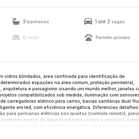
3
1 até 2
banheiros
vagas
0
salas
Permite animais
 vidros blindados, área confinada para identificação de
 a determinados espações na área comum, proteção perimetral,
de, arquitetura e paisagismo visando um mundo melhor, janelas 
projetos compatibilizados sob medida, iluminação com sensore
e carregadores elétrico para carros, bacias sanitárias dual flu
igente em led, com eficiência energética. Diferencias detalhes
o para persianas elétricas nos quartos (controle remoto), prev
uecimento central de água (banheiros sociais e piscinas), cyber
água, piso elevado em mármore no pilotis, tratamento acústico n
ipo com 20cm de espessura e piscinas com sistema de seguranç
de obstrução. Lazer completo com diversão e bem-estar, pisci