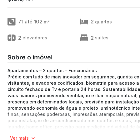
71 até 102
2
m²
quartos
2
2
elevadores
suítes
Sobre o imóvel
Apartamentos – 2 quartos – Funcionários
Prédio com tudo de mais inovador em segurança, guarita com
visitantes, elevadores codificados, biometria para acesso
circuito fechado de Tv e portaria 24 horas. Sustentabilida
vãos maiores promovendo ventilação e iluminação natural, 
presença em determinados locais, previsão para instalação d
promovendo economia de água e projeto luminotécnico intel
finos, sensações poderosas, impressões atemporais, previsã
para instalação de ar-condicionado nos quartos e salas, aq
laundry, home office, previsão para medição individual de 
salão de festas e espaço fitness, laje dos apartamentos t
Ver mais
que promove desligamento automático das bombas em caso 