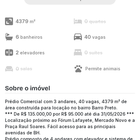
4379
0
m²
quartos
6
40
banheiros
vagas
2
0
elevadores
suítes
0
salas
Permite animais
Sobre o imóvel
Prédio Comercial com 3 andares, 40 vagas, 4379 m² de
área construída para locação no bairro Barro Preto.
*** De R$ 135.000,00 por R$ 95.000 até dia 31/05/2026 ***
Localização próximo ao Fórum Lafayete, Mercado Novo e a
Praça Raul Soares. Fácil acesso para as principais
avenidas de BH.
Prédio composto de 4 andares com elevador e sistema de