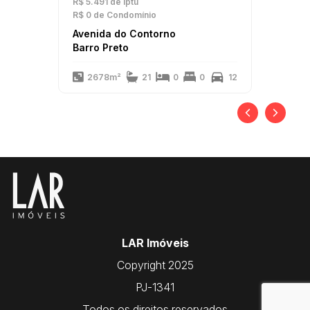
R$ 5.491
de Iptu
R$ 0
de Condomínio
Avenida do Contorno
Barro Preto
2678m²
21
0
0
12
LAR Imóveis
Copyright 2025
PJ-1341
Todos os direitos reservados