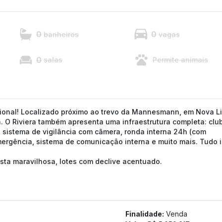
0
0
banheiros
vagas
0
salas
Permite animais
ional! Localizado próximo ao trevo da Mannesmann, em Nova L
a. O Riviera também apresenta uma infraestrutura completa: clu
e sistema de vigilância com câmera, ronda interna 24h (com
mergência, sistema de comunicação interna e muito mais. Tudo 
ista maravilhosa, lotes com declive acentuado.
Finalidade:
Venda