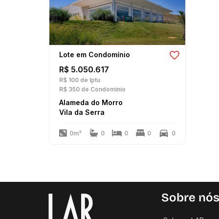
Lote em Condomínio
R$ 5.050.617
R$ 100
de Iptu
R$ 350
de Condomínio
Alameda do Morro
Vila da Serra
0m²
0
0
0
0
Sobre nó