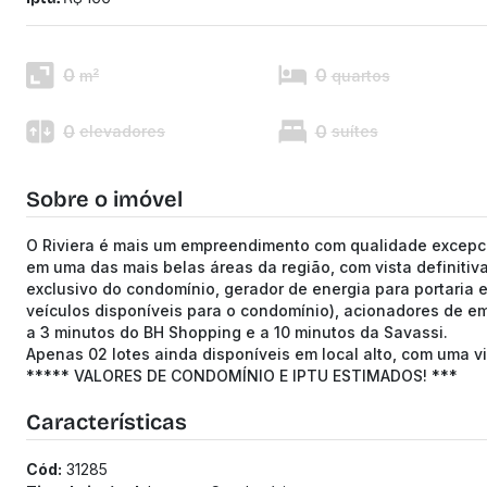
0
0
m²
quartos
0
0
elevadores
suítes
Sobre o imóvel
O Riviera é mais um empreendimento com qualidade excepc
em uma das mais belas áreas da região, com vista definitiv
exclusivo do condomínio, gerador de energia para portaria 
veículos disponíveis para o condomínio), acionadores de e
a 3 minutos do BH Shopping e a 10 minutos da Savassi.
Apenas 02 lotes ainda disponíveis em local alto, com uma v
***** VALORES DE CONDOMÍNIO E IPTU ESTIMADOS! ***
Características
Cód:
31285