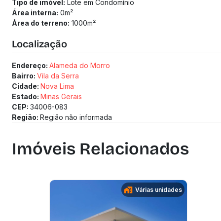
Tipo de imóvel:
Lote em Condomínio
Área interna:
0
m²
Área do terreno:
1000
m²
Localização
Endereço:
Alameda do Morro
Bairro:
Vila da Serra
Cidade:
Nova Lima
Estado:
Minas Gerais
CEP:
34006-083
Região:
Região não informada
Imóveis Relacionados
Várias unidades