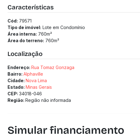
------------------------------------------------------------
Características
(Os preços e informações poderão sofrer mudanças. Solici
Cód:
79571
Tipo de imóvel:
Lote em Condomínio
Área interna:
760
m²
Área do terreno:
760
m²
Localização
Endereço:
Rua Tomaz Gonzaga
Bairro:
Alphaville
Cidade:
Nova Lima
Estado:
Minas Gerais
CEP:
34018-046
Região:
Região não informada
Simular financiamento