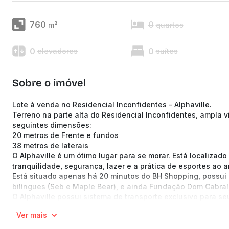
760
0
m²
quartos
0
0
elevadores
suítes
Sobre o imóvel
Lote à venda no Residencial Inconfidentes - Alphaville.
Terreno na parte alta do Residencial Inconfidentes, ampla 
seguintes dimensões:
20 metros de Frente e fundos
38 metros de laterais
O Alphaville é um ótimo lugar para se morar. Está localizad
tranquilidade, segurança, lazer e a prática de esportes ao ar 
Está situado apenas há 20 minutos do BH Shopping, possui i
bilíngues (Seb e Maple Bear), e ainda Fundação Dom Cabral,
O Alphaville possui sistema de transporte exclusivo para se
forte sistema de segurança. O acesso pela rodovia 040 é a
Ver mais
segurança e conforto aos seus usuários.
Excelente Localização, vista panorâmica, lazer completo, di