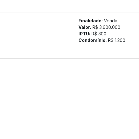
----------------------------------------------
tamos a confirmação com nossa equipe).
Finalidade:
Venda
Valor:
R$ 3.600.000
IPTU:
R$ 300
Condomínio:
R$ 1.200