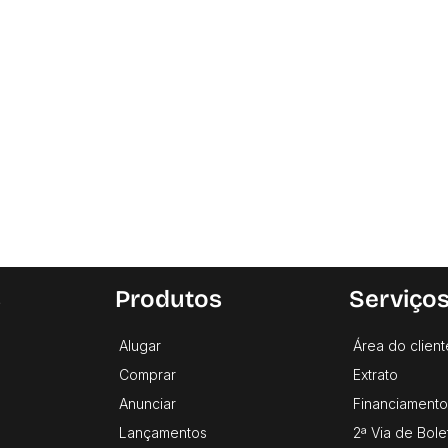
s
Produtos
Serviço
Alugar
Área do client
Comprar
Extrato
Anunciar
Financiamento
Lançamentos
2ª Via de Bole