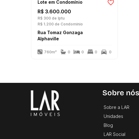
Lote em Condomínio
R$ 3.600.000
R$ 300
de Iptu
R$ 1.200
de Condomínio
Rua Tomaz Gonzaga
Alphaville
760m²
0
0
0
0
Sobre nó
Sobre a LAR
Unidades
Blog
LAR Social