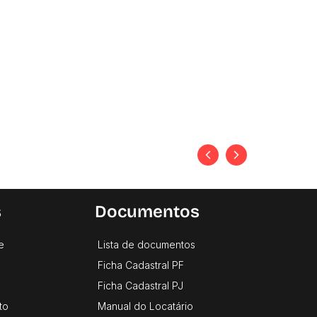
s
Documentos
e
Lista de documentos
Ficha Cadastral PF
Ficha Cadastral PJ
to
Manual do Locatário