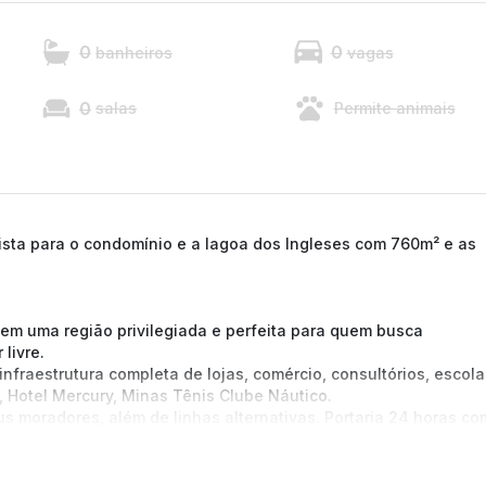
0
0
banheiros
vagas
0
salas
Permite animais
vista para o condomínio e a lagoa dos Ingleses com 760m² e as
o em uma região privilegiada e perfeita para quem busca
livre.
nfraestrutura completa de lojas, comércio, consultórios, escola
 Hotel Mercury, Minas Tênis Clube Náutico.
us moradores, além de linhas alternativas. Portaria 24 horas co
dministrada pela Invepar rodovias, proporcionando assim, mais
ferenciada.