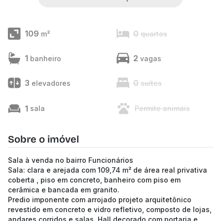
109
0
m²
quartos
1
2
banheiro
vagas
3
0
elevadores
suítes
1
sala
Permite animais
Sobre o imóvel
Sala à venda no bairro Funcionários
Sala: clara e arejada com 109,74 m² de área real privativa
coberta , piso em concreto, banheiro com piso em
cerâmica e bancada em granito.
Predio imponente com arrojado projeto arquitetônico
revestido em concreto e vidro refletivo, composto de lojas,
andares corridos e salas. Hall decorado com portaria e