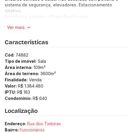
sistema de segurança, elevadores. Estacionamento
rotativo.
Benefícios: próximo a Praça Raul Soares.
(Os preços e informações poderão sofrer mudanças.
Ver mais
Solicitamos a confirmação com nossa equipe).
Características
Cód:
74882
Tipo de imóvel:
Sala
Área interna:
109
m²
Área do terreno:
3600
m²
Finalidade:
Venda
Valor:
R$ 1.384.480
IPTU:
R$ 163
Condomínio:
R$ 640
Localização
Endereço:
Rua dos Timbiras
Bairro:
Funcionários