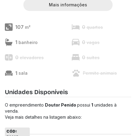
Mais informações
107
0
m²
quartos
1
0
banheiro
vagas
0
0
elevadores
suítes
1
sala
Permite animais
Unidades Disponíveis
O empreendimento
Doutor Penido
possui
1
unidades à
venda.
Veja mais detalhes na listagem abaixo:
CÓD: