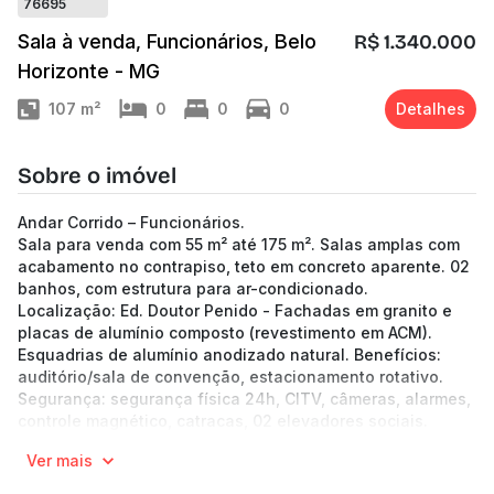
76695
Sala à venda, Funcionários, Belo
R$ 1.340.000
Horizonte - MG
107
m²
0
0
0
Detalhes
Sobre o imóvel
Andar Corrido – Funcionários.
Sala para venda com 55 m² até 175 m². Salas amplas com
acabamento no contrapiso, teto em concreto aparente. 02
banhos, com estrutura para ar-condicionado.
Localização: Ed. Doutor Penido - Fachadas em granito e
placas de alumínio composto (revestimento em ACM).
Esquadrias de alumínio anodizado natural. Benefícios:
auditório/sala de convenção, estacionamento rotativo.
Segurança: segurança física 24h, CITV, câmeras, alarmes,
controle magnético, catracas, 02 elevadores sociais.
Benefícios: Próximo ao Centro Médico Unimed.
Ver mais