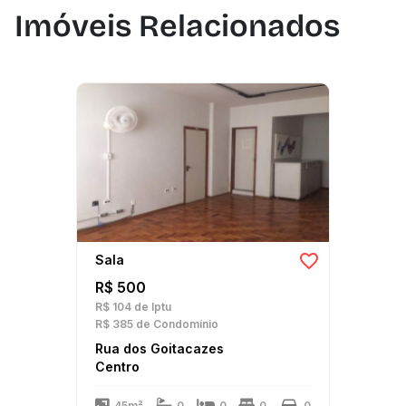
Imóveis Relacionados
Sala
R$ 500
R$ 104
de Iptu
R$ 385
de Condomínio
Rua dos Goitacazes
Centro
45m²
0
0
0
0