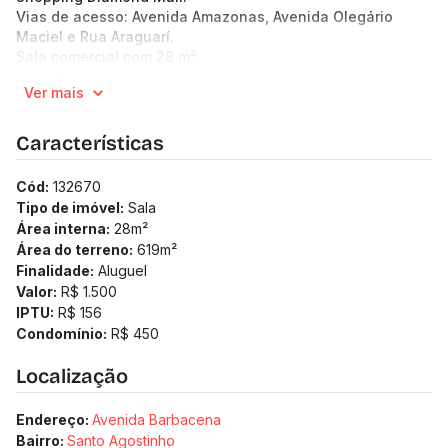
Vias de acesso: Avenida Amazonas, Avenida Olegário
Maciel e Rua Araguarí.
Sala comercial com 28 m²;
Piso em cerâmica;
Ver mais
Um banheiro com armário;
Janelas em alumínio;
Vista definitiva.
Características
(Os preços e informações poderão sofrer mudanças.
Solicitamos a confirmação com nossa equipe).
Cód:
132670
Tipo de imóvel:
Sala
Área interna:
28
m²
Área do terreno:
619
m²
Finalidade:
Aluguel
Valor:
R$ 1.500
IPTU:
R$ 156
Condomínio:
R$ 450
Localização
Endereço:
Avenida Barbacena
Bairro:
Santo Agostinho