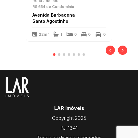
R$ 142
de Iptu
R$ 654
de Condomínio
Avenida Barbacena
Santo Agostinho
22m²
1
0
0
0
LAR Imóveis
Copyright 2025
PJ-1341
Todos os direitos reservados