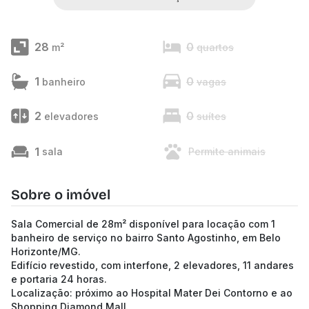
28
0
m²
quartos
1
0
banheiro
vagas
2
0
elevadores
suítes
1
sala
Permite animais
Sobre o imóvel
Sala Comercial de 28m² disponível para locação com 1
banheiro de serviço no bairro Santo Agostinho, em Belo
Horizonte/MG.
Edifício revestido, com interfone, 2 elevadores, 11 andares
e portaria 24 horas.
Localização: próximo ao Hospital Mater Dei Contorno e ao
Shopping Diamond Mall.