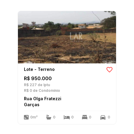
Lote - Terreno
R$ 950.000
R$ 227
de Iptu
R$ 0
de Condomínio
Rua Olga Fratezzi
Garças
0m²
0
0
0
0