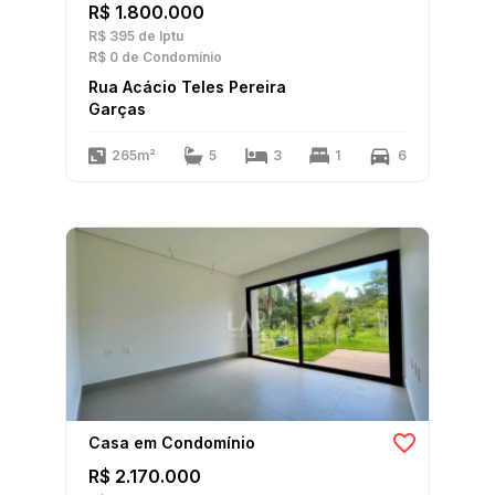
R$ 1.800.000
R$ 395
de Iptu
R$ 0
de Condomínio
Rua Acácio Teles Pereira
Garças
265m²
5
3
1
6
Casa em Condomínio
R$ 2.170.000