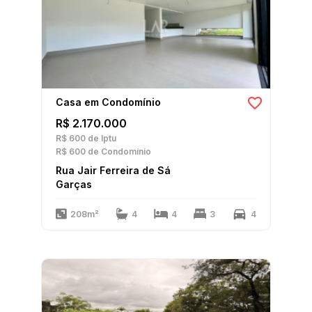
Casa em Condomínio
R$ 2.170.000
R$ 600
de Iptu
R$ 600
de Condomínio
Rua Jair Ferreira de Sá
Garças
208m²
4
4
3
4