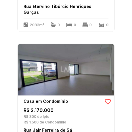
Rua Etervino Tibúrcio Henriques
Garças
2083m²
0
0
0
0
Casa em Condomínio
R$ 2.170.000
R$ 300
de Iptu
R$ 1.500
de Condomínio
Rua Jair Ferreira de Sá