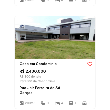
208m²
3
4
1
3
Casa em Condomínio
R$ 2.400.000
R$ 300
de Iptu
R$ 1.500
de Condomínio
Rua Jair Ferreira de Sá
Garças
208m²
3
4
1
3