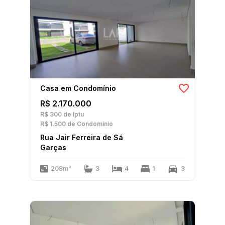
Casa em Condomínio
R$ 2.170.000
R$ 300
de Iptu
R$ 1.500
de Condomínio
Rua Jair Ferreira de Sá
Garças
208m²
3
4
1
3