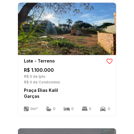
Lote - Terreno
R$ 1.100.000
R$ 0
de Iptu
R$ 0
de Condomínio
Praça Elias Kalil
Garças
0m²
0
0
0
0