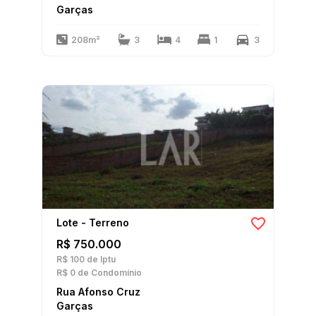
Garças
208m²
3
4
1
3
Lote - Terreno
R$ 750.000
R$ 100
de Iptu
R$ 0
de Condomínio
Rua Afonso Cruz
Garças