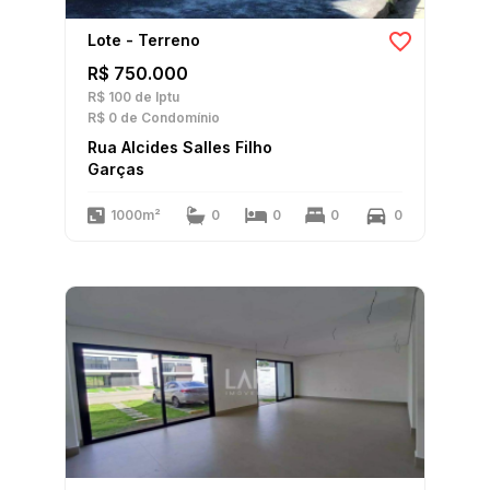
Lote - Terreno
R$ 750.000
R$ 100
de Iptu
R$ 0
de Condomínio
Rua Alcides Salles Filho
Garças
1000m²
0
0
0
0