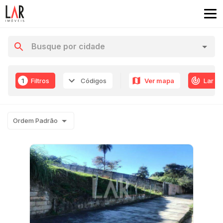
1
Filtros
Códigos
Ver mapa
Lar R
Ordem Padrão