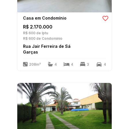
Casa em Condomínio
R$ 2.170.000
R$ 600
de Iptu
R$ 600
de Condomínio
Rua Jair Ferreira de Sá
Garças
208m²
4
4
3
4