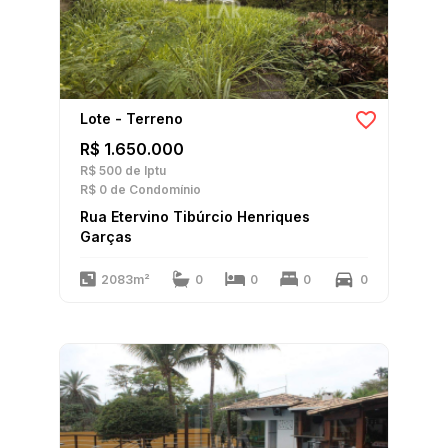
Lote - Terreno
R$ 1.650.000
R$ 500
de Iptu
R$ 0
de Condomínio
Rua Etervino Tibúrcio Henriques
Garças
2083m²
0
0
0
0