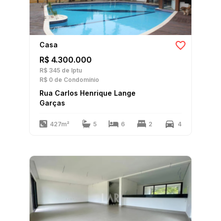
Casa
R$ 4.300.000
R$ 345
de Iptu
R$ 0
de Condomínio
Rua Carlos Henrique Lange
Garças
427m²
5
6
2
4