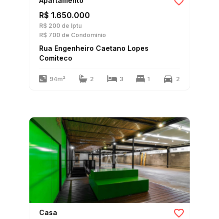
Apartamento
R$ 1.650.000
R$ 200
de Iptu
R$ 700
de Condomínio
Rua Engenheiro Caetano Lopes
Comiteco
94m²
2
3
1
2
Casa