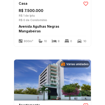
Casa
R$ 7.500.000
R$ 1
de Iptu
R$ 0
de Condomínio
Avenida Agulhas Negras
Mangabeiras
800m²
10
8
0
10
Várias unidades