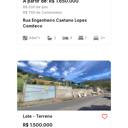
A partir de: R$ 1.650.000
R$ 200
de Iptu
R$ 700
de Condomínio
Rua Engenheiro Caetano Lopes
Comiteco
94m²+
2
3
1
2+
Lote - Terreno
R$ 1.500.000