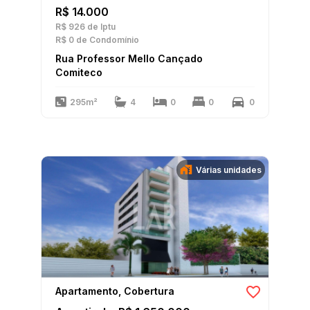
R$ 14.000
R$ 926
de Iptu
R$ 0
de Condomínio
Rua Professor Mello Cançado
Comiteco
295m²
4
0
0
0
Várias unidades
Apartamento, Cobertura