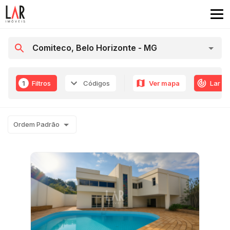
1
Filtros
Códigos
Ver mapa
Lar R
Ordem Padrão