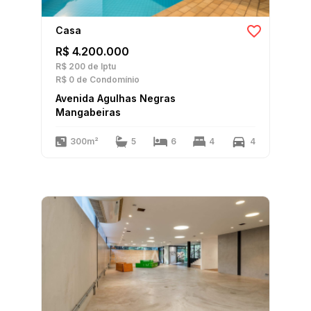
Casa
R$ 4.200.000
R$ 200
de Iptu
R$ 0
de Condomínio
Avenida Agulhas Negras
Mangabeiras
300m²
5
6
4
4