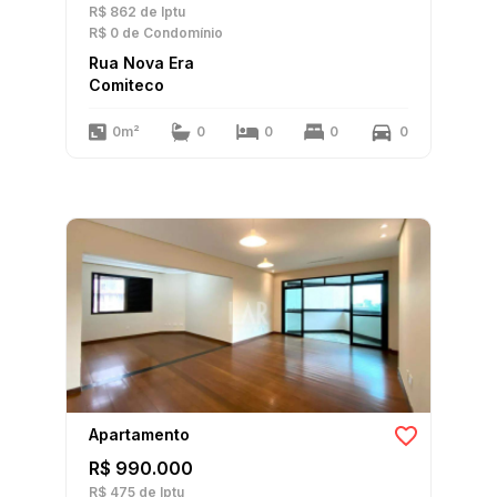
R$ 862
de Iptu
R$ 0
de Condomínio
Rua Nova Era
Comiteco
0m²
0
0
0
0
Apartamento
R$ 990.000
R$ 475
de Iptu