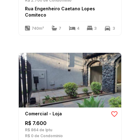
R$ 2.700
de Condomínio
Rua Engenheiro Caetano Lopes
Comiteco
740m²
7
4
3
3
Comercial - Loja
R$ 7.600
R$ 864
de Iptu
R$ 0
de Condomínio