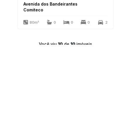
Avenida dos Bandeirantes
Comiteco
80m²
0
0
0
2
Você viu
10
de
10
imóveis
1
LAR Imóveis
Copyright 2025
PJ-1341