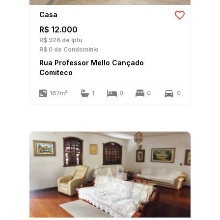
Casa
R$ 12.000
R$ 926
de Iptu
R$ 0
de Condomínio
Rua Professor Mello Cançado
Comiteco
167m²
1
0
0
0