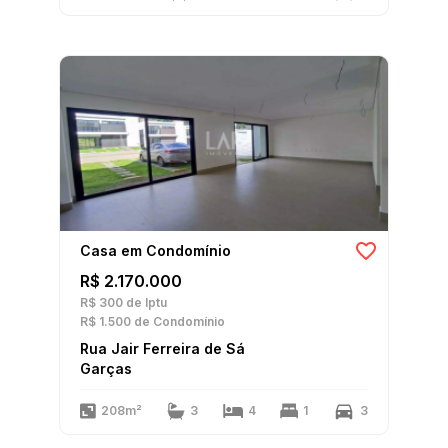
Casa em Condomínio
R$ 2.170.000
R$ 300
de Iptu
R$ 1.500
de Condomínio
Rua Jair Ferreira de Sá
Garças
208m²
3
4
1
3