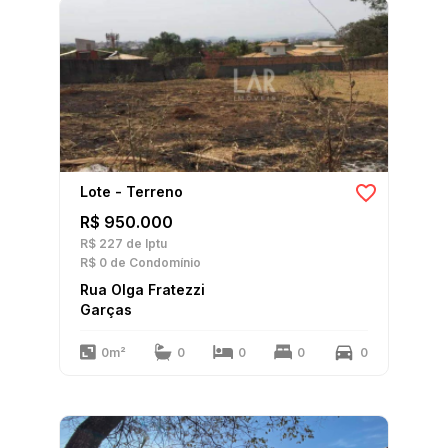
Lote - Terreno
R$ 950.000
R$ 227
de Iptu
R$ 0
de Condomínio
Rua Olga Fratezzi
Garças
0m²
0
0
0
0