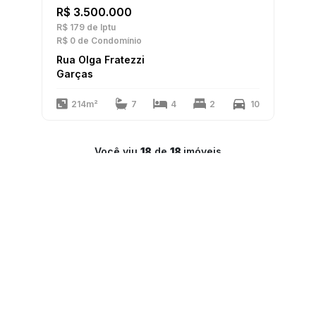
R$ 3.500.000
R$ 179
de Iptu
R$ 0
de Condomínio
Rua Olga Fratezzi
Garças
214m²
7
4
2
10
Você viu
18
de
18
imóveis
1
LAR Imóveis