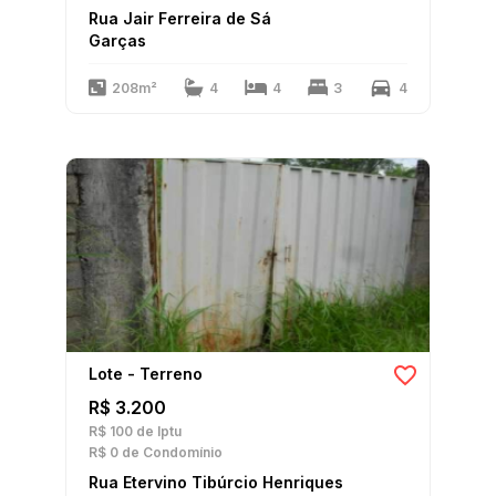
Rua Jair Ferreira de Sá
Garças
208m²
4
4
3
4
Lote - Terreno
R$ 3.200
R$ 100
de Iptu
R$ 0
de Condomínio
Rua Etervino Tibúrcio Henriques