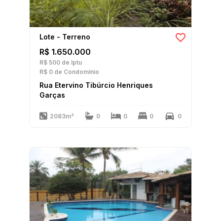
Lote - Terreno
R$ 1.650.000
R$ 500
de Iptu
R$ 0
de Condomínio
Rua Etervino Tibúrcio Henriques
Garças
2083m²
0
0
0
0