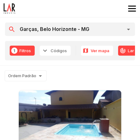
1
Filtros
Códigos
Ver mapa
Lar R
Ordem Padrão