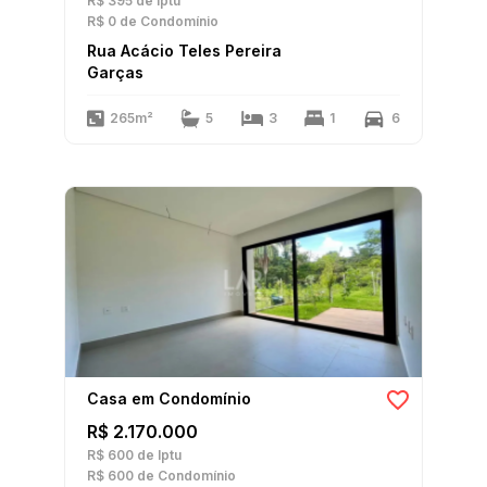
R$ 395
de Iptu
R$ 0
de Condomínio
Rua Acácio Teles Pereira
Garças
265m²
5
3
1
6
Casa em Condomínio
R$ 2.170.000
R$ 600
de Iptu
R$ 600
de Condomínio