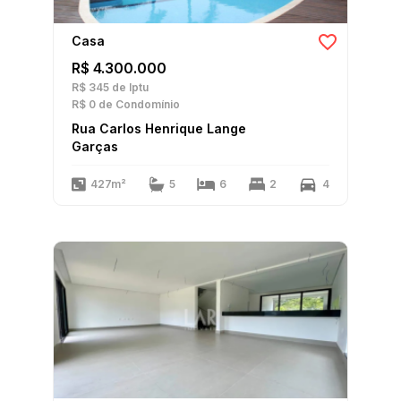
Casa
R$ 4.300.000
R$ 345
de Iptu
R$ 0
de Condomínio
Rua Carlos Henrique Lange
Garças
427m²
5
6
2
4