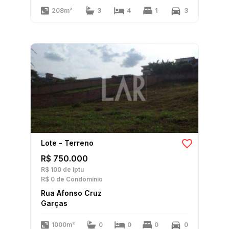
208m²
3
4
1
3
Lote - Terreno
R$ 750.000
R$ 100
de Iptu
R$ 0
de Condomínio
Rua Afonso Cruz
Garças
1000m²
0
0
0
0