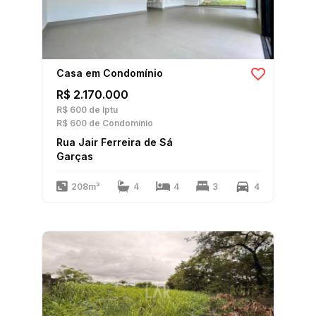
Casa em Condomínio
R$ 2.170.000
R$ 600
de Iptu
R$ 600
de Condomínio
Rua Jair Ferreira de Sá
Garças
208m²
4
4
3
4