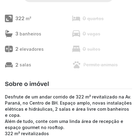
322
0
m²
quartos
3
0
banheiros
vagas
2
0
elevadores
suítes
2
salas
Permite animais
Sobre o imóvel
Desfrute de um andar corrido de 322 m² revitalizado na Av.
Paraná, no Centro de BH. Espaço amplo, novas instalações
elétricas e hidráulicas, 2 salas e área livre com banheiros
e copa.
Além de tudo, conte com uma linda área de recepção e
espaço gourmet no rooftop.
322 m² revitalizados