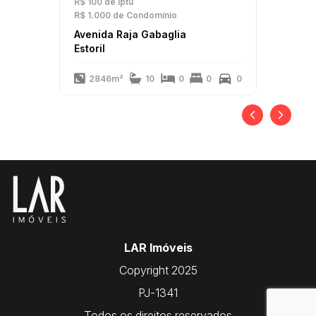
R$ 100
de Iptu
R$ 1.000
de Condomínio
Avenida Raja Gabaglia
Estoril
2846m²
10
0
0
0
LAR Imóveis
Copyright 2025
PJ-1341
Todos os direitos reservados