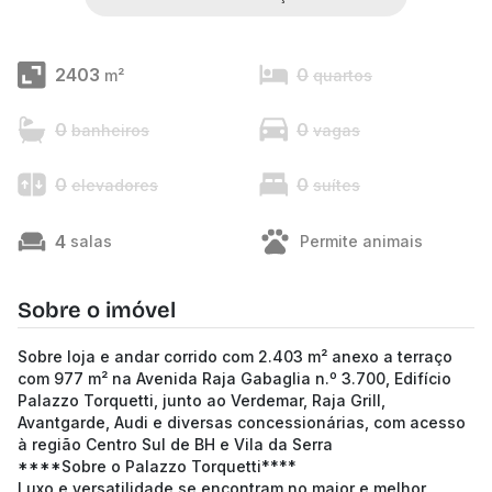
2403
0
m²
quartos
0
0
banheiros
vagas
0
0
elevadores
suítes
4
salas
Permite animais
Sobre o imóvel
Sobre loja e andar corrido com 2.403 m² anexo a terraço
com 977 m² na Avenida Raja Gabaglia n.º 3.700, Edifício
Palazzo Torquetti, junto ao Verdemar, Raja Grill,
Avantgarde, Audi e diversas concessionárias, com acesso
à região Centro Sul de BH e Vila da Serra
****Sobre o Palazzo Torquetti****
Luxo e versatilidade se encontram no maior e melhor