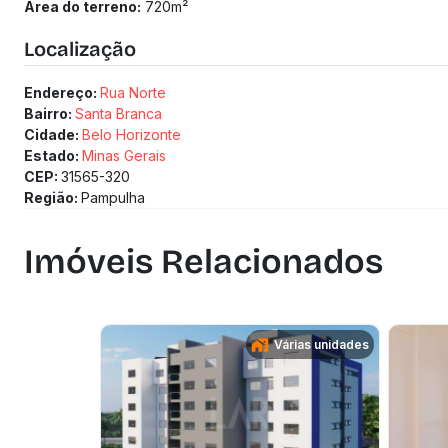
Área do terreno:
720
m²
Localização
Endereço:
Rua Norte
Bairro:
Santa Branca
Cidade:
Belo Horizonte
Estado:
Minas Gerais
CEP:
31565-320
Região:
Pampulha
Imóveis Relacionados
Várias unidades