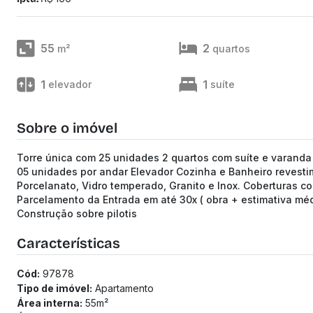
55
2
m²
quartos
1
1
elevador
suíte
Sobre o imóvel
Torre única com 25 unidades 2 quartos com suíte e varanda
05 unidades por andar Elevador Cozinha e Banheiro revesti
Porcelanato, Vidro temperado, Granito e Inox. Coberturas c
Parcelamento da Entrada em até 30x ( obra + estimativa méd
Construção sobre pilotis
Características
Cód:
97878
Tipo de imóvel:
Apartamento
Área interna:
55
m²