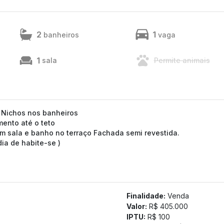
2
1
banheiros
vaga
1
sala
Permite animais
 Nichos nos banheiros
mento até o teto
om sala e banho no terraço Fachada semi revestida.
ia de habite-se )
Finalidade:
Venda
Valor:
R$ 405.000
IPTU:
R$ 100