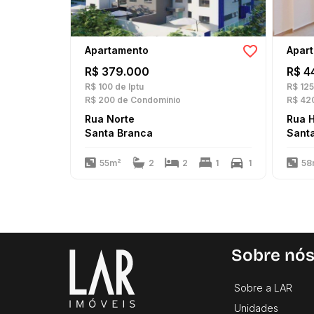
Apartamento
Apar
R$ 379.000
R$ 4
R$ 100
de Iptu
R$ 125
R$ 200
de Condomínio
R$ 42
Rua Norte
Rua 
Santa Branca
Sant
55m²
2
2
1
1
58
Sobre nó
Sobre a LAR
Unidades