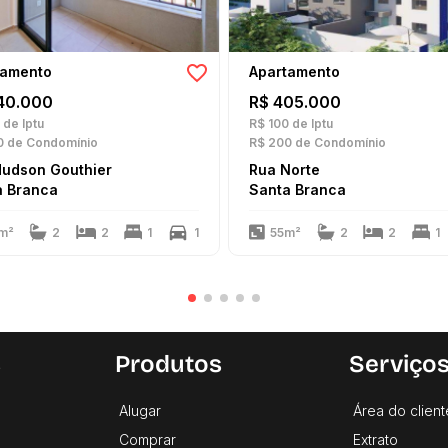
tamento
Apartamento
40.000
R$ 405.000
de Iptu
R$ 100
de Iptu
0
de Condomínio
R$ 200
de Condomínio
Hudson Gouthier
Rua Norte
a Branca
Santa Branca
m²
2
2
1
1
55m²
2
2
1
s
Produtos
Serviço
Alugar
Área do client
Comprar
Extrato