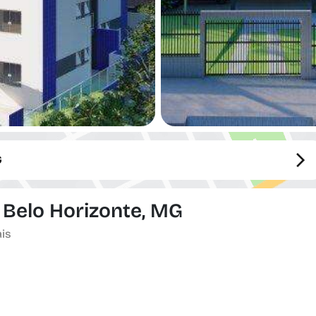
G
 Belo Horizonte, MG
ais