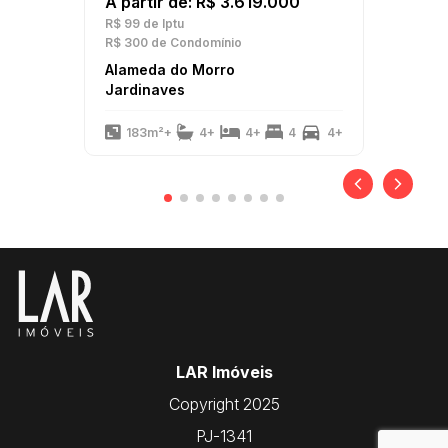
A partir de: R$ 3.619.000
R$ 99
de Iptu
R$ 300
de Condomínio
Alameda do Morro
Jardinaves
183m²+
4+
4+
4
4+
LAR Imóveis
Copyright 2025
PJ-1341