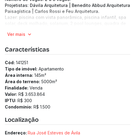
Projetistas: Dávila Arquitetura | Benedito Abbud Arquitetura
Paisagística | Carlos Rossi e Feu Arquitetura.
Lazer: piscina com vista panorâmica, piscina infantil, spa
solar, deck molhado, solarium, 2 pool lounges, quadra de
areia, play areia, playground, quadra recreativa com padel,
Ver mais
pickleball e futebol, grill gourmet com terraço, salão de
festas com varanda e terraço, piscina coberta, espaço
kids com terraço, fitness, pilates, play lounge, lounge
Características
gourmet, gourmet, sauna a vapor, spa, banheira recovery
com água fria, chroma shower, beauty room e wellness
Cód:
141251
room.
Tipo de imóvel:
Apartamento
Área interna:
145
m²
Área do terreno:
5000
m²
Finalidade:
Venda
Valor:
R$ 3.653.864
IPTU:
R$ 300
Condomínio:
R$ 1.500
Localização
Endereço:
Rua José Esteves de Ávila