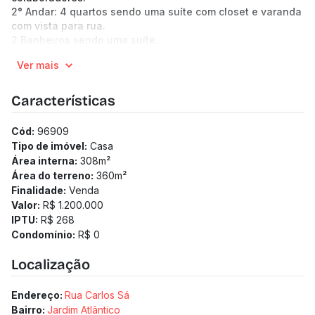
2° Andar: 4 quartos sendo uma suíte com closet e varanda
com vista para rua.
2 Banheiros sendo uma suíte.
4 Vagas de Garagem.
Ver mais
(Os preços e informações poderão sofrer mudanças.
Solicitamos a confirmação com nossa equipe).
Características
Cód:
96909
Tipo de imóvel:
Casa
Área interna:
308
m²
Área do terreno:
360
m²
Finalidade:
Venda
Valor:
R$ 1.200.000
IPTU:
R$ 268
Condomínio:
R$ 0
Localização
Endereço:
Rua Carlos Sá
Bairro:
Jardim Atlântico