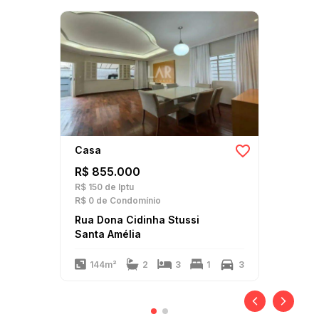
Casa
R$ 855.000
R$ 150
de Iptu
R$ 0
de Condomínio
Rua Dona Cidinha Stussi
Santa Amélia
144m²
2
3
1
3