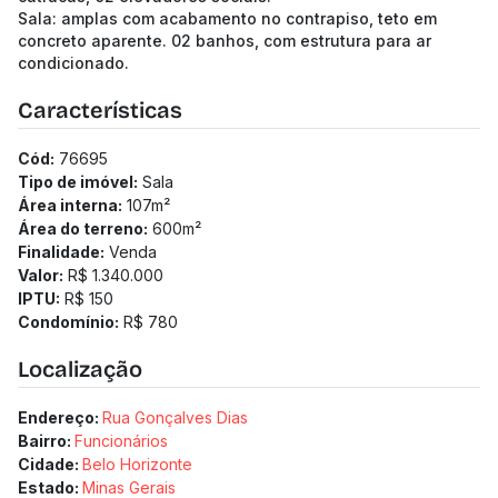
Sala: amplas com acabamento no contrapiso, teto em
concreto aparente. 02 banhos, com estrutura para ar
condicionado.
Características
Cód:
76695
Tipo de imóvel:
Sala
Área interna:
107
m²
Área do terreno:
600
m²
Finalidade:
Venda
Valor:
R$ 1.340.000
IPTU:
R$ 150
Condomínio:
R$ 780
Localização
Endereço:
Rua Gonçalves Dias
Bairro:
Funcionários
Cidade:
Belo Horizonte
Estado:
Minas Gerais