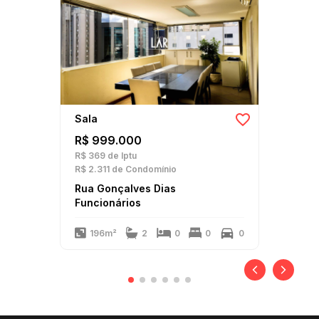
Sala
R$ 999.000
R$ 369
de Iptu
R$ 2.311
de Condomínio
Rua Gonçalves Dias
Funcionários
196m²
2
0
0
0