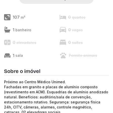
107
0
m²
quartos
1
0
banheiro
vagas
0
0
elevadores
suítes
1
sala
Permite animais
Sobre o imóvel
Próximo ao Centro Médico Unimed.
Fachadas em granito e placas de alumínio composto
(revestimento em ACM). Esquadrias de alumínio anodizado
natural. Benefícios: auditório/sala de convenção,
estacionamento rotativo. Segurança: segurança física
24h, CITV, câmeras, alarmes, controle magnético,
catracas, 02 elevadores sociais.