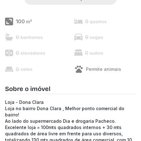
100
0
m²
quartos
0
0
banheiros
vagas
0
0
elevadores
suítes
0
salas
Permite animais
Sobre o imóvel
Loja - Dona Clara
Loja no bairro Dona Clara , Melhor ponto comercial do
bairro!
Ao lado do supermercado Dia e drogaria Pacheco.
Excelente loja = 100mts quadrados internos + 30 mts
quadrados de área livre em frente para uso diversos,
totalizando 130 mts quadrados de área comercial, com 10