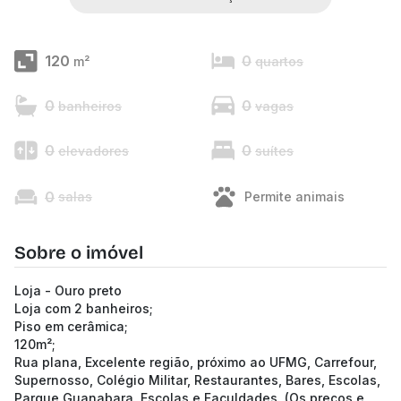
120
0
m²
quartos
0
0
banheiros
vagas
0
0
elevadores
suítes
0
salas
Permite animais
Sobre o imóvel
Loja - Ouro preto
Loja com 2 banheiros;
Piso em cerâmica;
120m²;
Rua plana, Excelente região, próximo ao UFMG, Carrefour,
Supernosso, Colégio Militar, Restaurantes, Bares, Escolas,
Parque Guanabara, Escolas e Faculdades. (Os preços e