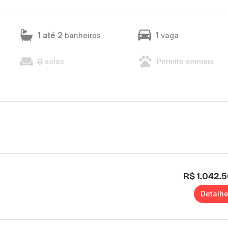
1 até 2
1
banheiros
vaga
0
salas
Permite animais
R$ 1.042.
Detalh