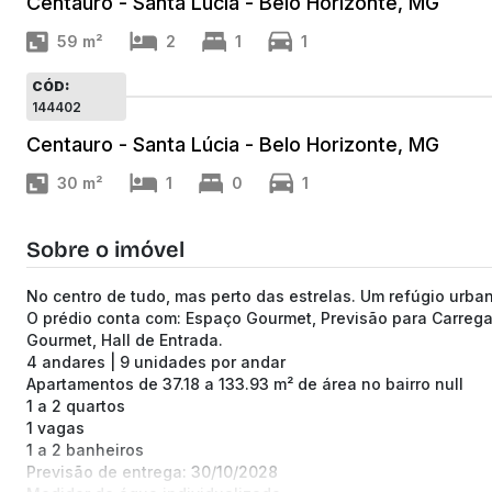
Centauro - Santa Lúcia - Belo Horizonte, MG
59
m²
2
1
1
CÓD:
144402
Centauro - Santa Lúcia - Belo Horizonte, MG
30
m²
1
0
1
Sobre o imóvel
No centro de tudo, mas perto das estrelas. Um refúgio urban
O prédio conta com: Espaço Gourmet, Previsão para Carregado
Gourmet, Hall de Entrada.
4 andares | 9 unidades por andar
Apartamentos de 37.18 a 133.93 m² de área no bairro null
1 a 2 quartos
1 vagas
1 a 2 banheiros
Previsão de entrega: 30/10/2028