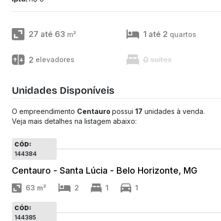
27 até 63
1 até 2
m²
quartos
2
0
elevadores
suítes
Unidades Disponíveis
O empreendimento
Centauro
possui
17
unidades à venda.
Veja mais detalhes na listagem abaixo:
CÓD:
144384
Centauro - Santa Lúcia - Belo Horizonte, MG
63
m²
2
1
1
CÓD:
144385